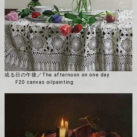
或る日の午後／The afternoon on one day
F20 canvas oilpainting