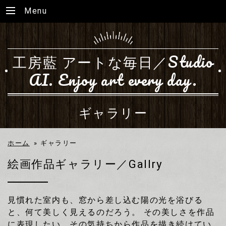
Menu
工房藍 アートな毎日／Studio
AI. Enjoy art every day.
ギャラリー
ホーム
»
ギャラリー
絵画作品ギャラリー／Gallry
見慣れた室内も、窓から差し込む陽の光を浴びる
と、何て美しく見えるのだろう。 その美しさを作品
に表現したい。その気持ちから作品を描き続けてい