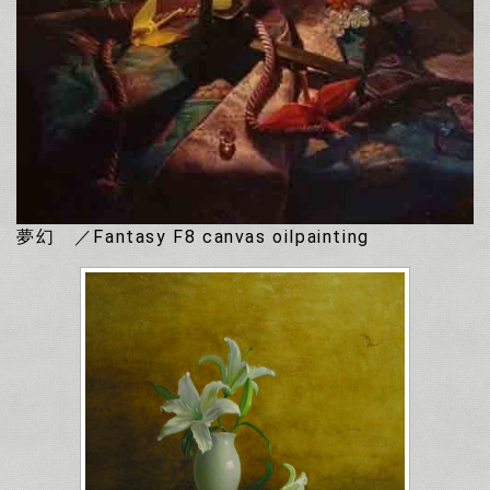
夢幻 ／Fantasy F8 canvas oilpainting